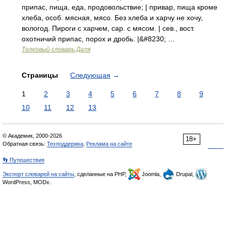
припас, пища, еда, продовольствие; | привар, пища кроме
хлеба, особ. мясная, мясо. Без хлеба и харчу не хочу,
вологод. Пироги с харчем, сар. с мясом. | сев., вост.
охотничий припас, порох и дробь. |&#8230; …
Толковый словарь Даля
Страницы
Следующая
→
1
2
3
4
5
6
7
8
9
10
11
12
13
© Академик, 2000-2026
18+
Обратная связь:
Техподдержка
,
Реклама на сайте
👣 Путешествия
Экспорт словарей на сайты
, сделанные на PHP,
Joomla,
Drupal,
WordPress, MODx.