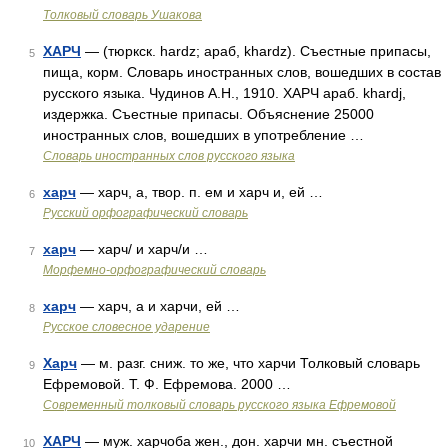
Толковый словарь Ушакова
ХАРЧ
— (тюркск. hardz; араб, khardz). Съестные припасы,
5
пища, корм. Словарь иностранных слов, вошедших в состав
русского языка. Чудинов А.Н., 1910. ХАРЧ араб. khardj,
издержка. Съестные припасы. Объяснение 25000
иностранных слов, вошедших в употребление …
Словарь иностранных слов русского языка
харч
— харч, а, твор. п. ем и харч и, ей …
6
Русский орфографический словарь
харч
— харч/ и харч/и …
7
Морфемно-орфографический словарь
харч
— харч, а и харчи, ей …
8
Русское словесное ударение
Харч
— м. разг. сниж. то же, что харчи Толковый словарь
9
Ефремовой. Т. Ф. Ефремова. 2000 …
Современный толковый словарь русского языка Ефремовой
ХАРЧ
— муж. харчоба жен., дон. харчи мн. съестной
10