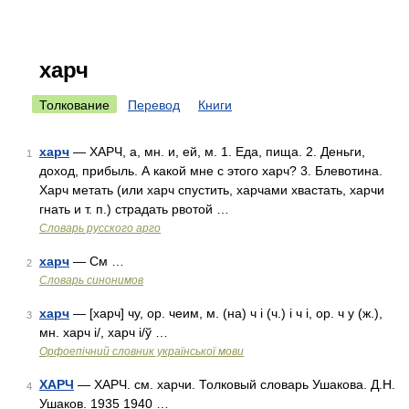
харч
Толкование
Перевод
Книги
харч
— ХАРЧ, а, мн. и, ей, м. 1. Еда, пища. 2. Деньги,
1
доход, прибыль. А какой мне с этого харч? 3. Блевотина.
Харч метать (или харч спустить, харчами хвастать, харчи
гнать и т. п.) страдать рвотой …
Словарь русского арго
харч
— См …
2
Словарь синонимов
харч
— [харч] чу, ор. чеим, м. (на) ч і (ч.) і ч і, ор. ч у (ж.),
3
мн. харч і/, харч і/ў …
Орфоепічний словник української мови
ХАРЧ
— ХАРЧ. см. харчи. Толковый словарь Ушакова. Д.Н.
4
Ушаков. 1935 1940 …